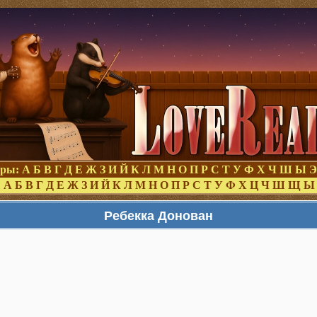
оры:
А
Б
В
Г
Д
Е
Ж
З
И
Й
К
Л
М
Н
О
П
Р
С
Т
У
Ф
Х
Ч
Ш
Ы
Э
:
А
Б
В
Г
Д
Е
Ж
З
И
Й
К
Л
М
Н
О
П
Р
С
Т
У
Ф
Х
Ц
Ч
Ш
Щ
Ы
Ребекка Донован