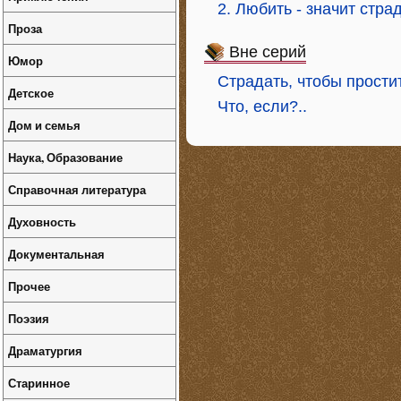
2. Любить - значит страд
Проза
Вне серий
Юмор
Страдать, чтобы прости
Детское
Что, если?..
Дом и семья
Наука, Образование
Справочная литература
Духовность
Документальная
Прочее
Поэзия
Драматургия
Старинное