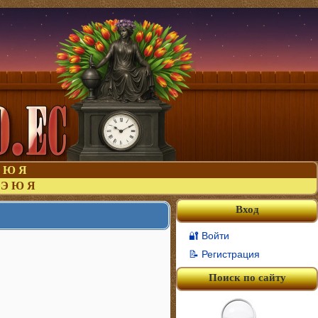
Ю
Я
Э
Ю
Я
Вход
🔐 Войти
📝 Регистрация
Поиск по сайту