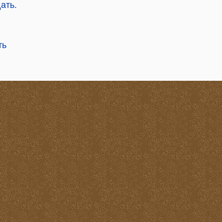
ать.
ть