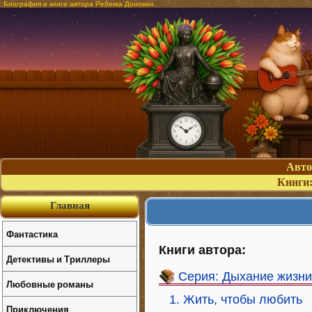
Биография и книги автора Ребекка Донован
Авт
Книги
Главная
Фантастика
Книги автора:
Детективы и Триллеры
Серия: Дыхание жизни
Любовные романы
1. Жить, чтобы любить
Приключения