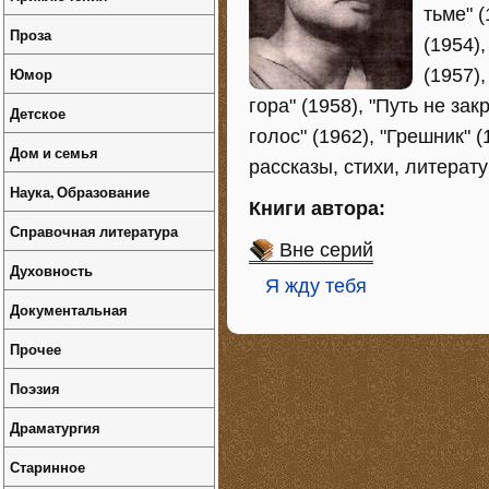
тьме" 
Проза
(1954),
Юмор
(1957),
гора" (1958), "Путь не за
Детское
голос" (1962), "Грешник" 
Дом и семья
рассказы, стихи, литерату
Наука, Образование
Книги автора:
Справочная литература
Вне серий
Духовность
Я жду тебя
Документальная
Прочее
Поэзия
Драматургия
Старинное