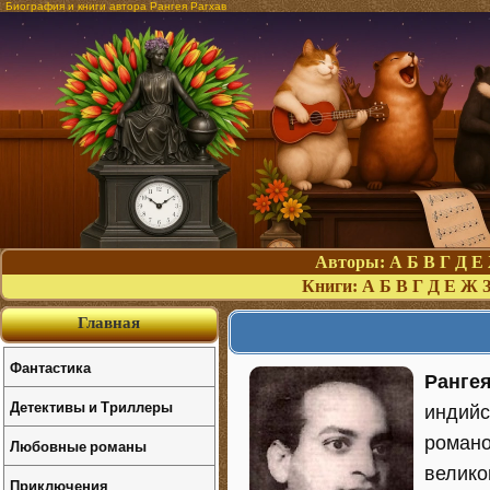
Биография и книги автора Рангея Рагхав
Авторы:
А
Б
В
Г
Д
Е
Книги:
А
Б
В
Г
Д
Е
Ж
Главная
Фантастика
Рангея
Детективы и Триллеры
индийс
романо
Любовные романы
великог
Приключения