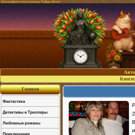
Биография и книги автора Райдо Витич
Авт
Книги
Главная
Фантастика
Р
Детективы и Триллеры
2
В
Любовные романы
и
Приключения