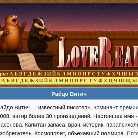
оры:
А
Б
В
Г
Д
Е
Ж
З
И
Й
К
Л
М
Н
О
П
Р
С
Т
У
Ф
Х
Ч
Ш
Ы
Э
:
А
Б
В
Г
Д
Е
Ж
З
И
Й
К
Л
М
Н
О
П
Р
С
Т
У
Ф
Х
Ц
Ч
Ш
Щ
Ы
Райдо Витич
айдо Витич — известный писатель, номинант преми
008, автор более 30 произведений. Настоящее имя 
асенева. Капитан запаса, врач, историк, парапсихол
зобретатель. Космополит, объехавший полмира. По