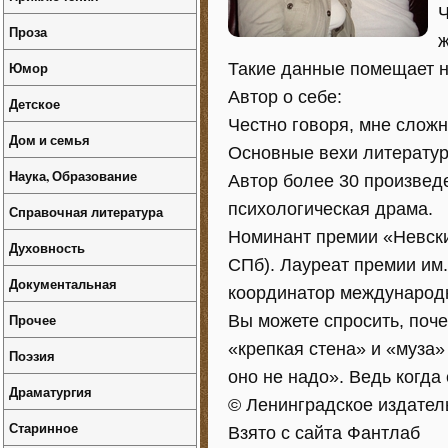
Ч
Проза
ж
Юмор
Такие данные помещает н
Автор о себе:
Детское
Честно говоря, мне сложн
Дом и семья
Основные вехи литератур
Наука, Образование
Автор более 30 произведе
психологическая драма.
Справочная литература
Номинант премии «Невски
Духовность
СПб). Лауреат премии им.
Документальная
координатор международн
Прочее
Вы можете спросить, поче
«крепкая стена» и «муза»
Поэзия
оно не надо». Ведь когда 
Драматургия
© Ленинградское издател
Старинное
Взято с сайта Фантлаб