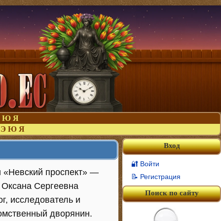
Ю
Я
Э
Ю
Я
Вход
🔐 Войти
и «Невский проспект» —
📝 Регистрация
- Оксана Сергеевна
Поиск по сайту
ог, исследователь и
томственный дворянин.