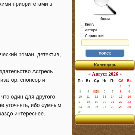
кими приоритетами в
Ищем:
Книгу
Автора
Серию книг
ческий роман, детектив,
Календарь
здательство Астрель
« Август 2026 »
изатор, спонсор и
Пн
Вт
Ср
Чт
Пт
Сб
Вс
1
2
3
4
5
6
7
8
9
 что один для другого
10
11
12
13
14
15
16
17
18
19
20
21
22
23
не уточнять, ибо «умным
24
25
26
27
28
29
30
31
ораздо интереснее.