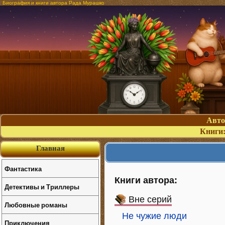
Биография и книги автора Рада Мурашко
Авт
Книги
Главная
Фантастика
Книги автора:
Детективы и Триллеры
Вне серий
Любовные романы
Не чужие люди
Приключения