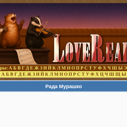
оры:
А
Б
В
Г
Д
Е
Ж
З
И
Й
К
Л
М
Н
О
П
Р
С
Т
У
Ф
Х
Ч
Ш
Ы
Э
:
А
Б
В
Г
Д
Е
Ж
З
И
Й
К
Л
М
Н
О
П
Р
С
Т
У
Ф
Х
Ц
Ч
Ш
Щ
Ы
Рада Мурашко