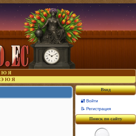
Ю
Я
Э
Ю
Я
Вход
🔐 Войти
📝 Регистрация
Поиск по сайту