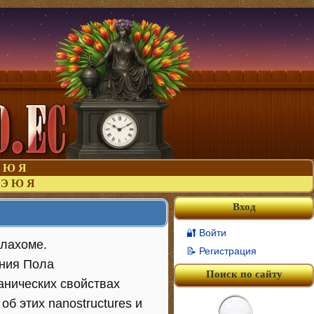
Ю
Я
Э
Ю
Я
Вход
🔐 Войти
клахоме.
📝 Регистрация
ания Пола
Поиск по сайту
анических свойствах
б этих nanostructures и