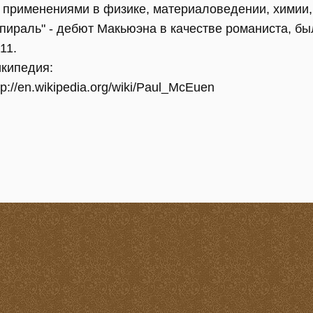
 применениями в физике, материаловедении, химии,
пираль" - дебют Макьюэна в качестве романиста, б
11.
кипедия:
tp://en.wikipedia.org/wiki/Paul_McEuen