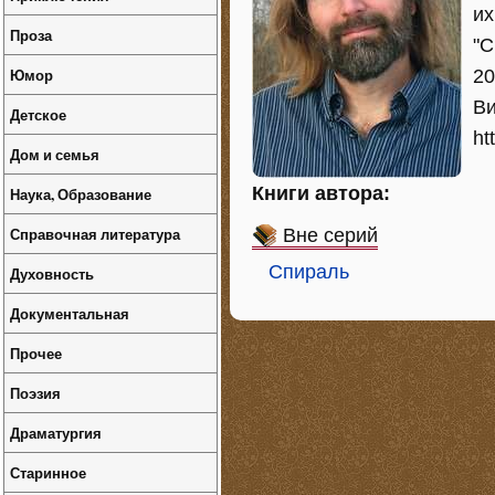
их
Проза
"С
Юмор
20
Ви
Детское
ht
Дом и семья
Книги автора:
Наука, Образование
Справочная литература
Вне серий
Спираль
Духовность
Документальная
Прочее
Поэзия
Драматургия
Старинное