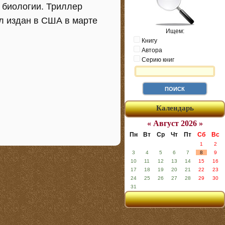
 биологии. Триллер
ыл издан в США в марте
Ищем:
Книгу
Автора
Серию книг
Календарь
« Август 2026 »
Пн
Вт
Ср
Чт
Пт
Сб
Вс
1
2
3
4
5
6
7
8
9
10
11
12
13
14
15
16
17
18
19
20
21
22
23
24
25
26
27
28
29
30
31