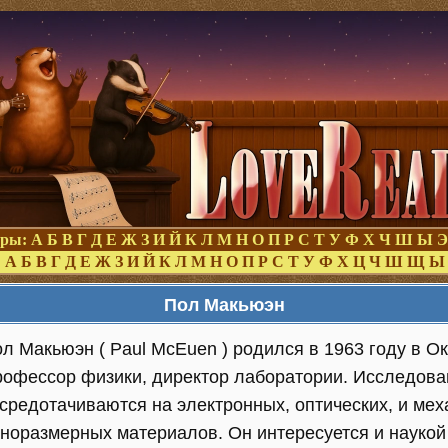
оры:
А
Б
В
Г
Д
Е
Ж
З
И
Й
К
Л
М
Н
О
П
Р
С
Т
У
Ф
Х
Ч
Ш
Ы
Э
:
А
Б
В
Г
Д
Е
Ж
З
И
Й
К
Л
М
Н
О
П
Р
С
Т
У
Ф
Х
Ц
Ч
Ш
Щ
Ы
Пол Макьюэн
л Макьюэн ( Paul McEuen ) родился в 1963 году в О
офессор физики, директор лаборатории. Исследов
средотачиваются на электронных, оптических, и мех
норазмерных материалов. Он интересуется и наукой о