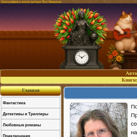
Биография и книги автора Пол Макьюэн
Авт
Книги
Главная
Фантастика
По
Детективы и Триллеры
Пр
со
Любовные романы
на
Приключения