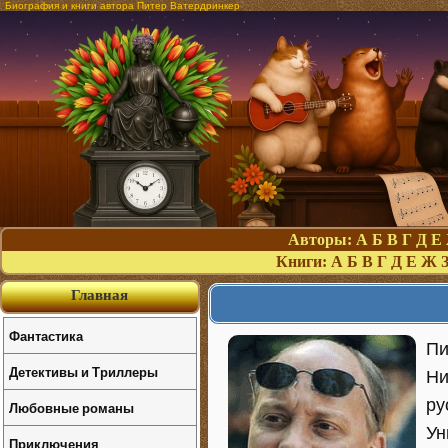
Биография и книги автора Питер Ватердринкер
Авторы:
А
Б
В
Г
Д
Е
Книги:
А
Б
В
Г
Д
Е
Ж
Главная
Фантастика
Пи
Детективы и Триллеры
Ни
ру
Любовные романы
Ун
Приключения