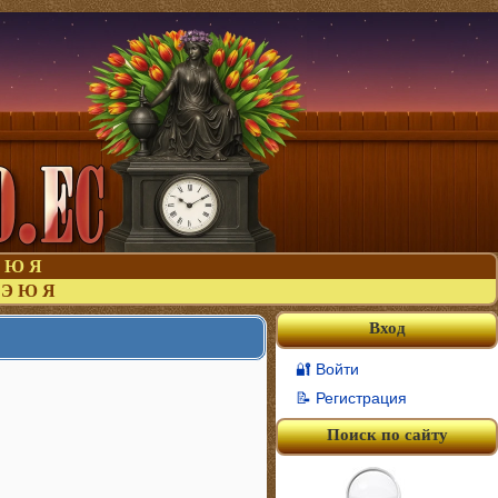
Ю
Я
Э
Ю
Я
Вход
🔐 Войти
📝 Регистрация
Поиск по сайту