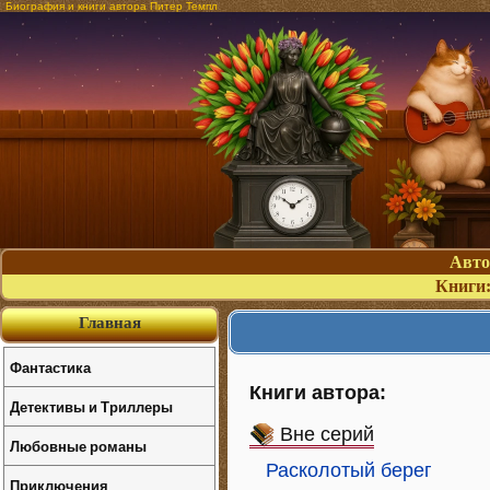
Биография и книги автора Питер Темпл
Авт
Книги
Главная
Фантастика
Книги автора:
Детективы и Триллеры
Вне серий
Любовные романы
Расколотый берег
Приключения