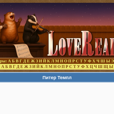
оры:
А
Б
В
Г
Д
Е
Ж
З
И
Й
К
Л
М
Н
О
П
Р
С
Т
У
Ф
Х
Ч
Ш
Ы
Э
:
А
Б
В
Г
Д
Е
Ж
З
И
Й
К
Л
М
Н
О
П
Р
С
Т
У
Ф
Х
Ц
Ч
Ш
Щ
Ы
Питер Темпл