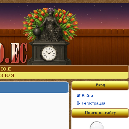
Ю
Я
Э
Ю
Я
Вход
🔐 Войти
📝 Регистрация
Поиск по сайту