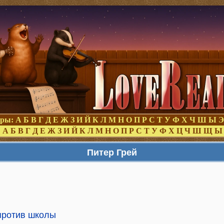
оры:
А
Б
В
Г
Д
Е
Ж
З
И
Й
К
Л
М
Н
О
П
Р
С
Т
У
Ф
Х
Ч
Ш
Ы
Э
:
А
Б
В
Г
Д
Е
Ж
З
И
Й
К
Л
М
Н
О
П
Р
С
Т
У
Ф
Х
Ц
Ч
Ш
Щ
Ы
Питер Грей
 против школы