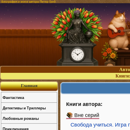
Биография и книги автора Питер Грей
Авт
Книги
Главная
Фантастика
Книги автора:
Детективы и Триллеры
Вне серий
Любовные романы
Свобода учиться. Игра
Приключения