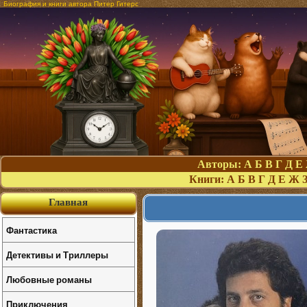
Биография и книги автора Питер Гитерс
Авторы:
А
Б
В
Г
Д
Е
Книги:
А
Б
В
Г
Д
Е
Ж
Главная
Фантастика
Детективы и Триллеры
Любовные романы
Приключения