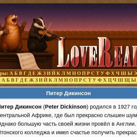
оры:
А
Б
В
Г
Д
Е
Ж
З
И
Й
К
Л
М
Н
О
П
Р
С
Т
У
Ф
Х
Ч
Ш
Ы
Э
:
А
Б
В
Г
Д
Е
Ж
З
И
Й
К
Л
М
Н
О
П
Р
С
Т
У
Ф
Х
Ц
Ч
Ш
Щ
Ы
Питер Дикинсон
Питер Дикинсон
(
Peter Dickinson
) родился в 1927 г
ентральной Африке, где был прекрасно слышен шум
днако большую часть своей жизни провёл в Англии.
тонского колледжа и имел счастье получить прекра