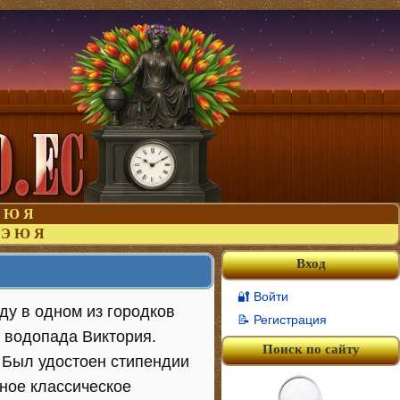
Ю
Я
Э
Ю
Я
Вход
🔐 Войти
оду в одном из городков
📝 Регистрация
 водопада Виктория.
Поиск по сайту
 Был удостоен стипендии
сное классическое