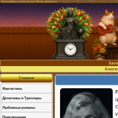
Биография и книги автора Питер Дикинсон
Авт
Книги
Главная
Фантастика
Детективы и Триллеры
ц
О
Любовные романы
И
Приключения