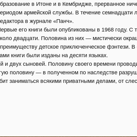
бразование в Итоне и в Кембридже, прерванное ни
ериодом армейской службы. В течение семнадцати 
едактора в журнале «Панч».
ервые его книги были опубликованы в 1968 году. С т
коло двадцати. Половина из них — мистически окр
 преимуществу детское приключенческое фэнтези. В
сами книги были изданы на десяти языках.
ей и двух сыновей. Половину своего времени провод
гую половину — в полученном по наследстве разр
бит заниматься всякими приватными делами, от сле