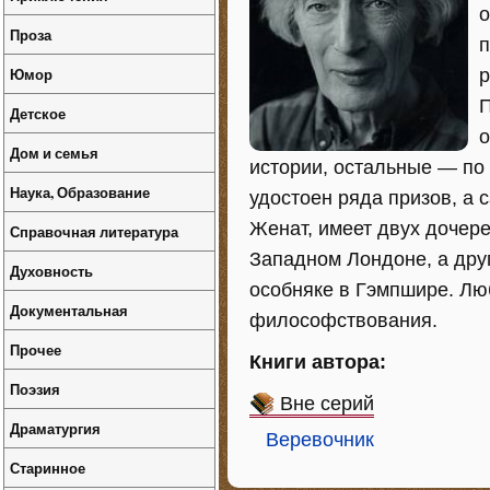
о
Проза
п
Юмор
р
П
Детское
о
Дом и семья
истории, остальные — по
Наука, Образование
удостоен ряда призов, а 
Женат, имеет двух дочер
Справочная литература
Западном Лондоне, а дру
Духовность
особняке в Гэмпшире. Лю
Документальная
философствования.
Прочее
Книги автора:
Поэзия
Вне серий
Драматургия
Веревочник
Старинное