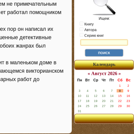
чем не примечательным
лет работал помощником
Ищем:
Книгу
ех пор он написал их
Автора
Серию книг
ашенные детективные
 обоих жанрах был
ит в маленьком доме в
Календарь
ушающемся викторианском
« Август 2026 »
сарных работ до
Пн
Вт
Ср
Чт
Пт
Сб
Вс
1
2
3
4
5
6
7
8
9
10
11
12
13
14
15
16
17
18
19
20
21
22
23
24
25
26
27
28
29
30
31