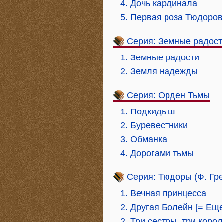
4. Дочь кардинала
5. Первая роза Тюдоров
Серия: Земные радос
1. Земные радости
2. Земля надежды
Серия: Орден Тьмы
1. Подкидыш
2. Буревестники
3. Обманка
4. Дорогами тьмы
Серия: Тюдоры (Ф. Гр
1. Вечная принцесса
2. Другая Болейн [= Ещ
2. Три сестры, три коро