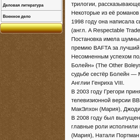
трилогии, рассказывающе
Деловая литература
Некоторые из её романов
Военное дело
1998 году она написала 
(англ. A Respectable Tra
Постановка имела шумный
премию BAFTA за лучший
Несомненным успехом по
Болейн» (The Other Boley
судьбе сестёр Болейн — 
Англии Генриха VIII.
В 2003 году Грегори прин
телевизионной версии BB
МакЭлхон (Мария), Джоди 
В 2008 году был выпущен
главные роли исполнили 
(Мария), Натали Портман (