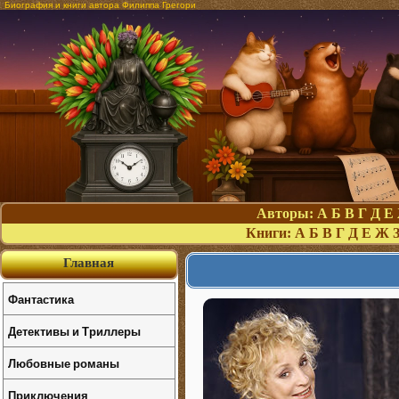
Биография и книги автора Филиппа Грегори
Авторы:
А
Б
В
Г
Д
Е
Книги:
А
Б
В
Г
Д
Е
Ж
Главная
Фантастика
Детективы и Триллеры
Любовные романы
Приключения