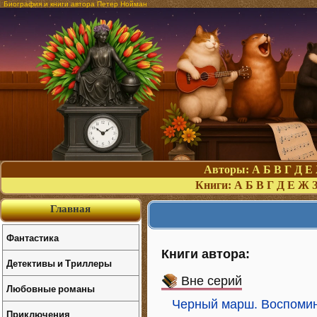
Биография и книги автора Петер Нойман
Авторы:
А
Б
В
Г
Д
Е
Книги:
А
Б
В
Г
Д
Е
Ж
Главная
Фантастика
Книги автора:
Детективы и Триллеры
Вне серий
Любовные романы
Черный марш. Воспомин
Приключения