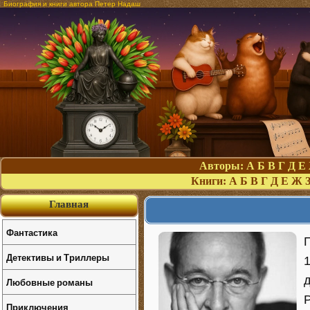
Биография и книги автора Петер Надаш
Авторы:
А
Б
В
Г
Д
Е
Книги:
А
Б
В
Г
Д
Е
Ж
Главная
Фантастика
П
Детективы и Триллеры
д
Любовные романы
Приключения