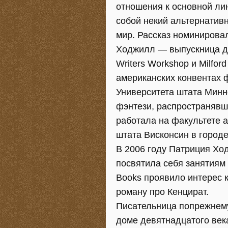
отношения к основной ли
собой некий альтернативн
мир. Рассказ номинировал
Ходжилл — выпускница дв
Writers Workshop и Milfor
американских конвентах 
Университета штата Минн
фэнтези, распространявши
работала на факультете 
штата Висконсин в город
В 2006 году Патриция Хо
посвятила себя занятиям 
Books проявило интерес 
роману про Кенцират.
Писательница попрежнем
доме девятнадцатого век