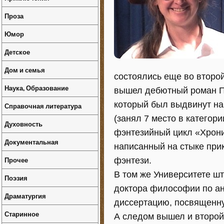
Проза
Юмор
Детское
Дом и семья
состоялись еще во второй
Наука, Образование
вышел дебютный роман Па
который был выдвинут на 
Справочная литература
(занял 7 место в категор
Духовность
фэнтезийный цикл «Хроник
Документальная
написанный на стыке при
Прочее
фэнтези.
В том же Университете ш
Поэзия
доктора философии по ан
Драматургия
диссертацию, посвященну
Старинное
А следом вышел и второ