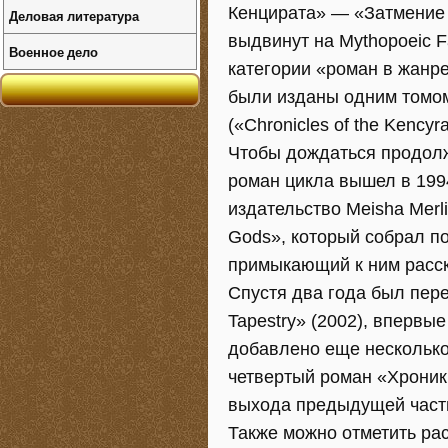
Кенцирата» — «Затмение Л
Деловая литература
выдвинут на Mythopoeic F
Военное дело
категории «роман в жанр
были изданы одним томом
(«Chronicles of the Kencyra
Чтобы дождаться продолж
роман цикла вышел в 1994
издательство Meisha Merl
Gods», который собрал п
примыкающий к ним расск
Спустя два года был пере
Tapestry» (2002), впервы
добавлено еще несколько 
четвертый роман «Хроник
выхода предыдущей части
Также можно отметить рас