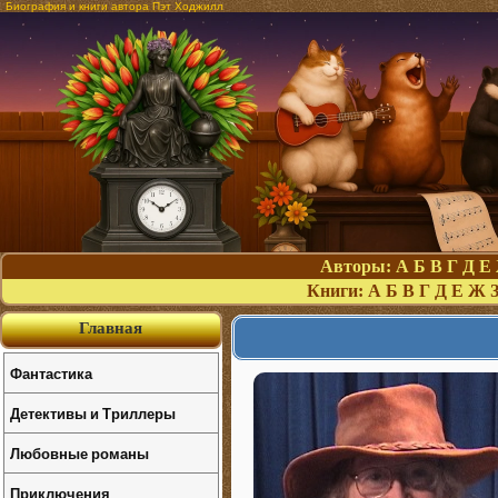
Биография и книги автора Пэт Ходжилл
Авторы:
А
Б
В
Г
Д
Е
Книги:
А
Б
В
Г
Д
Е
Ж
Главная
Фантастика
Детективы и Триллеры
Любовные романы
Приключения