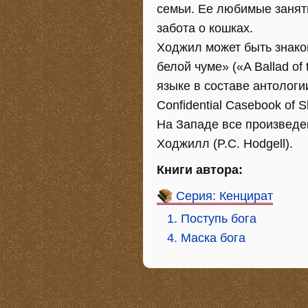
семьи. Ее любимые занят
забота о кошках.
Ходжил может быть знако
белой чуме» («A Ballad of
языке в составе антолог
Confidential Casebook of 
На Западе все произведе
Ходжилл (P.C. Hodgell).
Книги автора:
Серия: Кенцират
1. Поступь бога
4. Маска бога