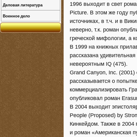
1996 выходит в свет рома
Деловая литература
Picture. В этом же году п
Военное дело
источниках, в т.ч. и в Ви
неверно, т.к. роман опуб
греческой мифологии, а к
В 1999 на книжных прилав
рассказана удивительна
невероятным IQ (475).
Grand Canyon, Inc. (2001
рассказывается о попытке
коммерциализировать Гран
опубликовал роман Erasur
В 2004 выходит эпистолярн
People (Proposed) by Str
Кинкейдом. Также в 2004 
и роман «Американская пу