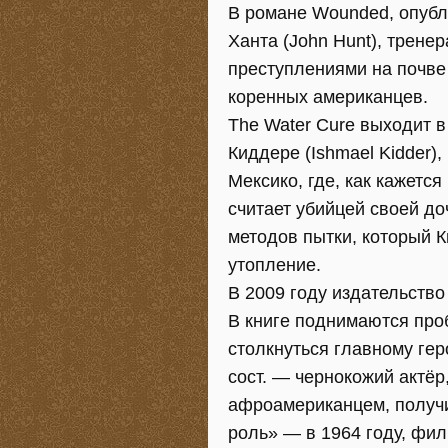
В романе Wounded, опубл
Ханта (John Hunt), трене
преступлениями на почве
коренных американцев.
The Water Cure выходит в
Киддере (Ishmael Kidder)
Мексико, где, как кажется
считает убийцей своей до
методов пытки, который К
утопление.
В 2009 году издательство 
В книге поднимаются про
столкнуться главному гер
сост. — чернокожий актёр
афроамериканцем, получ
роль» — в 1964 году, фи