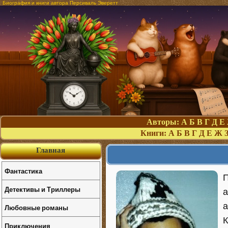
Биография и книги автора Персиваль Эверетт
Авторы:
А
Б
В
Г
Д
Е
Книги:
А
Б
В
Г
Д
Е
Ж
Главная
Фантастика
П
Детективы и Триллеры
а
а
Любовные романы
К
Приключения