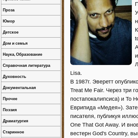
П
Проза
У
Юмор
н
К
Детское
t
Дом и семья
A
Наука, Образование
и
Л
Справочная литература
Lisa.
Духовность
В 1987г. Эверетт опубли
Документальная
Treat Me Fair. Через три г
Прочее
постапокалипсиса) и To H
Еврипида «Медея»). Затем
Поэзия
писателя, публикуя иллю
Драматургия
One That Got Away. И вно
Старинное
вестерн God's Country, в