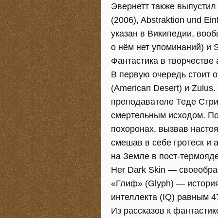
Эвернетт также выпустил н
(2006), Abstraktion und E
указан в Википедии, во
о нём нет упоминаний) и
Фантастика в творчестве 
В первую очередь стоит 
(American Desert) и Zulu
преподавателе Теде Стри
смертельным исходом. По
похоронах, вызвав насто
смешав в себе гротеск и
на Земле в пост-термояд
Her Dark Skin — своеобр
«Глиф» (Glyph) — истор
интеллекта (IQ) равным 4
Из рассказов к фантастике