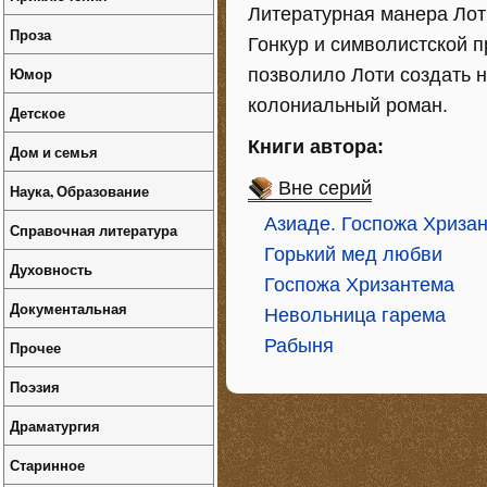
Литературная манера Лот
Проза
Гонкур и символистской 
Юмор
позволило Лоти создать 
колониальный роман.
Детское
Книги автора:
Дом и семья
Вне серий
Наука, Образование
Азиаде. Госпожа Хриза
Справочная литература
Горький мед любви
Духовность
Госпожа Хризантема
Документальная
Невольница гарема
Рабыня
Прочее
Поэзия
Драматургия
Старинное