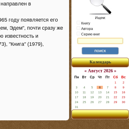
 направлен в
Ищем:
65 году появляется его
Книгу
ем, Эдем", почти сразу же
Автора
Серию книг
ю известность и
), "Книга" (1979),
Календарь
« Август 2026 »
Пн
Вт
Ср
Чт
Пт
Сб
Вс
1
2
3
4
5
6
7
8
9
10
11
12
13
14
15
16
17
18
19
20
21
22
23
24
25
26
27
28
29
30
31