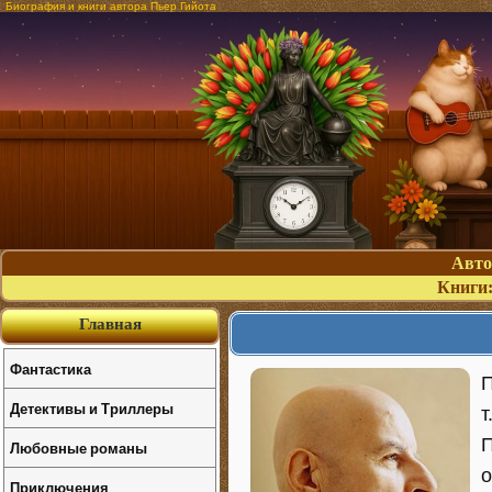
Биография и книги автора Пьер Гийота
Авт
Книги
Главная
Фантастика
П
Детективы и Триллеры
т
П
Любовные романы
о
Приключения