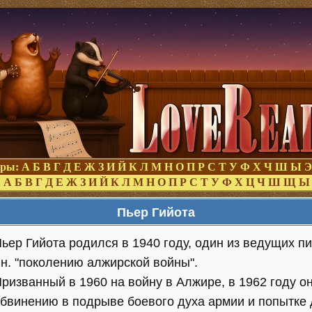
оры:
А
Б
В
Г
Д
Е
Ж
З
И
Й
К
Л
М
Н
О
П
Р
С
Т
У
Ф
Х
Ч
Ш
Ы
Э
:
А
Б
В
Г
Д
Е
Ж
З
И
Й
К
Л
М
Н
О
П
Р
С
Т
У
Ф
Х
Ц
Ч
Ш
Щ
Ы
Пьер Гийота
ьер Гийота родился в 1940 году, один из ведущих 
.н. "поколению алжирской войны".
ризванный в 1960 на войну в Алжире, в 1962 году о
бвинению в подрыве боевого духа армии и попытке д