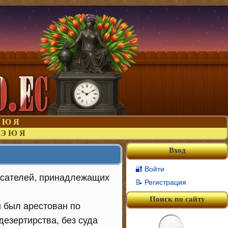
Ю
Я
Э
Ю
Я
Вход
🔐 Войти
писателей, принадлежащих
📝 Регистрация
Поиск по сайту
н был арестован по
езертирства, без суда