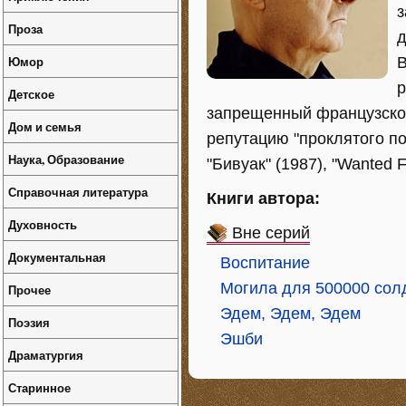
з
Проза
д
Юмор
В
р
Детское
запрещенный французской
Дом и семья
репутацию "проклятого поэ
Наука, Образование
"Бивуак" (1987), "Wanted F
Справочная литература
Книги автора:
Духовность
Вне серий
Документальная
Воспитание
Могила для 500000 сол
Прочее
Эдем, Эдем, Эдем
Поэзия
Эшби
Драматургия
Старинное