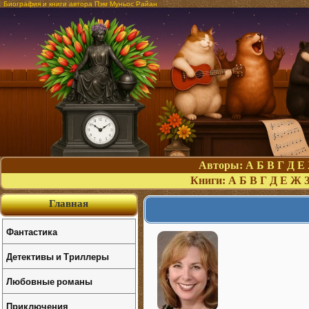
Биография и книги автора Пэм Муньос Райан
Авторы:
А
Б
В
Г
Д
Е
Книги:
А
Б
В
Г
Д
Е
Ж
Главная
Фантастика
Детективы и Триллеры
Любовные романы
Приключения