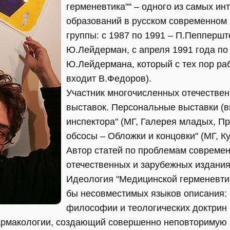
герменевтика"" – одного из самых ин
образований в русском современном 
группы: с 1987 по 1991 – П.Пепперш
Ю.Лейдерман, с апреля 1991 года по
Ю.Лейдермана, который с тех пор раб
входит В.Федоров).
Участник многочисленных отечестве
выставок. Персональные выставки (в
инспектора" (МГ, Галерея младых, П
обсосы – Обложки и концовки" (МГ, 
Автор статей по проблемам современ
отечественных и зарубежных издания
Идеология "Медицинской герменевтик
бы несовместимых языков описания:
философии и теологических доктрин
армакологии, создающий совершенно неповторимую 