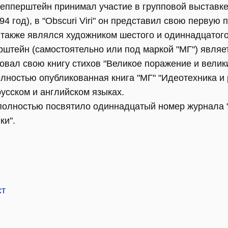
епперштейн принимал участие в групповой выставке г
94 год), в "Obscuri Viri" он представил свою первую
н также являлся художником шестого и одиннадцатог
рштейн (самостоятельно или под маркой "МГ") являе
иковал свою книгу стихов "Великое поражение и велики
олностью опубликованная книга "МГ" "Идеотехника и
а русском и английском языках.
i" полностью посвятило одиннадцатый номер журнала
ки".
ст