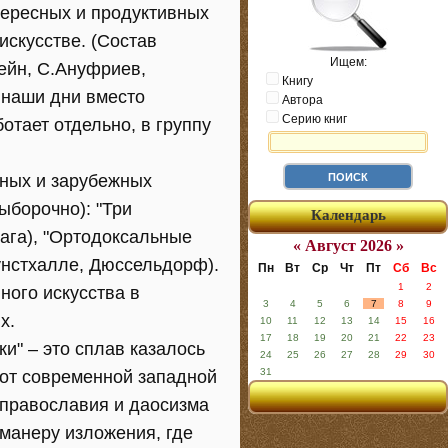
тересных и продуктивных
искусстве. (Cостав
Ищем:
тейн, С.Ануфриев,
Книгу
 наши дни вместо
Автора
Серию книг
отает отдельно, в группу
нных и зарубежных
ыборочно): "Три
Календарь
рага), "Ортодоксальные
« Август 2026 »
Кунстхалле, Дюссельдорф).
Пн
Вт
Ср
Чт
Пт
Сб
Вс
1
2
ного искусства в
3
4
5
6
7
8
9
х.
10
11
12
13
14
15
16
17
18
19
20
21
22
23
и" – это сплав казалось
24
25
26
27
28
29
30
31
 от современной западной
 православия и даосизма
манеру изложения, где