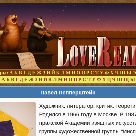
оры:
А
Б
В
Г
Д
Е
Ж
З
И
Й
К
Л
М
Н
О
П
Р
С
Т
У
Ф
Х
Ч
Ш
Ы
Э
:
А
Б
В
Г
Д
Е
Ж
З
И
Й
К
Л
М
Н
О
П
Р
С
Т
У
Ф
Х
Ц
Ч
Ш
Щ
Ы
Павел Пепперштейн
Художник, литератор, критик, теорети
Родился в 1966 году в Москве. В 1987
пражской Академии изящных искусств
группы художественной группы "Инс