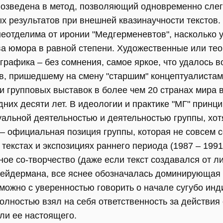
возведена в метод, позволяющий одновременно слегк
ых результатов при внешней квазинаучности текстов
неотделима от иронии "Медгерменевтов", насколько у
ва юмора в равной степени. Художественные или тео
 графика – без сомнения, самое яркое, что удалось 
в, пришедшему на смену "старшим" концептуалистам
и групповых выставок в более чем 20 странах мира 
них десяти лет. В идеологии и практике "МГ" принц
альной деятельностью и деятельностью группы, хот
о – официальная позиция группы, которая не совсем 
 текстах и экспозициях раннего периода (1987 – 199
ое со-творчество (даже если текст создавался от ли
Лейдермана, все яснее обозначалась доминирующая
 можно с уверенностью говорить о начале сугубо ин
лностью взял на себя ответственность за действия о
ли ее настоящего.