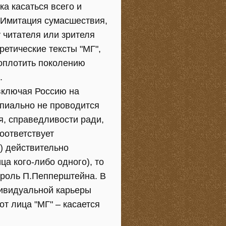
а касаться всего и
. Имитация сумасшествия,
 читателя или зрителя
ретические тексты "МГ",
воплотить поколению
.
включая Россию на
ипиально не проводится
я, справедливости ради,
соответствует
1) действительно
ца кого-либо одного), то
 роль П.Пепперштейна. В
дивидуальной карьеры
т лица "МГ" – касается