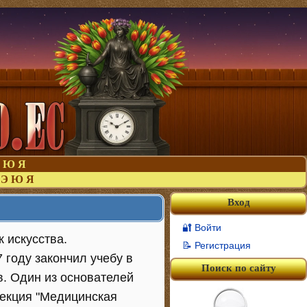
Ю
Я
Э
Ю
Я
Вход
🔐 Войти
к искусства.
📝 Регистрация
 году закончил учебу в
Поиск по сайту
. Один из основателей
пекция "Медицинская