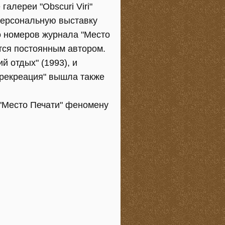
алереи "Obscuri Viri"
 персональную выставку
о номеров журнала "Место
тся постоянным автором.
й отдых" (1993), и
 рекреация" вышла также
 "Место Печати" феномену