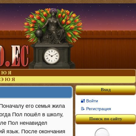
Ю
Я
Э
Ю
Я
Вход
🔐 Войти
. Поначалу его семья жила
📝 Регистрация
когда Пол пошёл в школу,
Поиск по сайту
оле Пол ненавидел
ий язык. После окончания