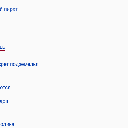
й пират
шь
крет подземелья
ются
идов
ролика