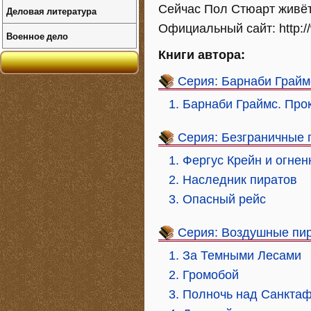
Сейчас Пол Стюарт живёт
Деловая литература
Официальный сайт: http:/
Военное дело
Книги автора:
Серия: Барнаби Грайм
1. Барнаби Граймс. Про
Серия: Безграничные
1. Фергус Крейн и огне
2. Наследник пиратов
3. Опасный рейс
Серия: Воздушные пи
1. За Темными Лесами
2. Громобой
3. Полночь над Санкта