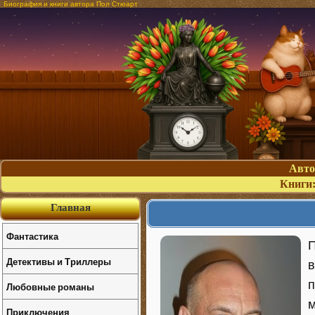
Биография и книги автора Пол Стюарт
Авт
Книги
Главная
Фантастика
П
Детективы и Триллеры
в
п
Любовные романы
м
Приключения