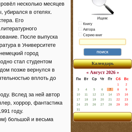
провёл несколько месяцев
, убирался в отелях.
Ищем:
тера. Его
Книгу
 литературного
Автора
Серию книг
зование. После выпуска
ратура в Университете
 немецкий город
аодно стал студентом
Календарь
одом позже вернулся в
« Август 2026 »
ятельностью вплоть до
Пн
Вт
Ср
Чт
Пт
Сб
Вс
1
2
3
4
5
6
7
8
9
оду. Вслед за ней автор
10
11
12
13
14
15
16
17
18
19
20
21
22
23
ллер, хоррор, фантастика
24
25
26
27
28
29
30
31
991 году.
ом) большой и весьма