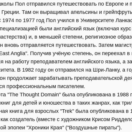
колы Пол отправился путешествовать по Европе и 
 Греции. Там он выращивал апельсины и грейпфруты
 1974 по 1977 год Пол учился в Университете Ланкас
пециализацией были английский язык (включая курс
астерства) и, в меньшей степени, религиозное обра
н вновь отправляется путешествовать. Затем магист
East Anglia". Получив учёную степень, он переехал в
ся на работу преподавателем английского языка, а з
итета. В 1982 году он отправился на Шри-Ланку, а г
 он продолжает зарабатывать преподавательской де
ится профессиональным писателем.
а "The Thought Domain" была опубликована в 1988 г
ниг для детей и юношества в таких жанрах, как три
ная книга для взрослых "Trek" была опубликована в 1
как создатель (вместе с художником Крисом Риддел
ой эпопеи "Хроники Края" ("Воздушные пираты").