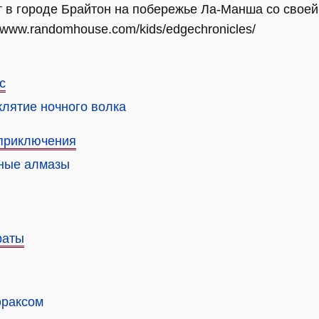
 в городе Брайтон на побережье Ла-Манша со своей
/www.randomhouse.com/kids/edgechronicles/
с
клятие ночного волка
 приключения
нные алмазы
раты
фраксом