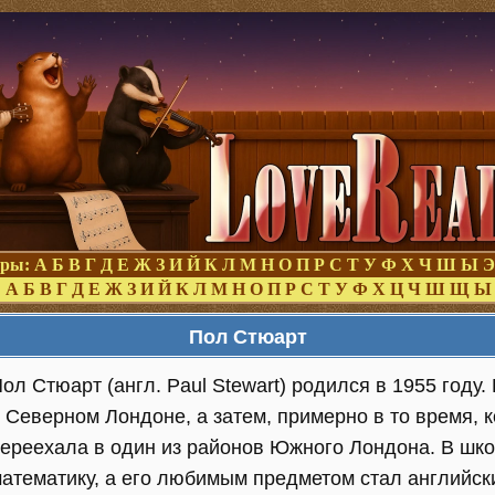
оры:
А
Б
В
Г
Д
Е
Ж
З
И
Й
К
Л
М
Н
О
П
Р
С
Т
У
Ф
Х
Ч
Ш
Ы
Э
:
А
Б
В
Г
Д
Е
Ж
З
И
Й
К
Л
М
Н
О
П
Р
С
Т
У
Ф
Х
Ц
Ч
Ш
Щ
Ы
Пол Стюарт
ол Стюарт (англ. Paul Stewart) родился в 1955 году
 Северном Лондоне, а затем, примерно в то время, 
ереехала в один из районов Южного Лондона. В шк
атематику, а его любимым предметом стал английск