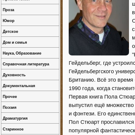
ш
Проза
в
Юмор
С
с
Детское
м
Дом и семья
о
Наука, Образование
"
Гейдельберг, где устроил
Справочная литература
Гейдельбергского универс
Духовность
Британию. Всё это время
Документальная
1990 года, когда станов
Прочее
Первая книга Пола Стюарт
выпустил ещё множество к
Поэзия
и фэнтези. Его единствен
Драматургия
Пол Стюарт прославился 
Старинное
популярной фантастическ