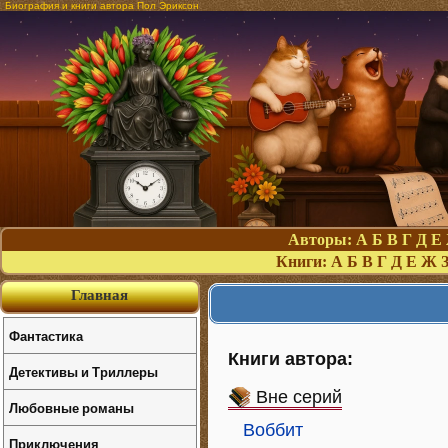
Биография и книги автора Пол Эриксон
Авторы:
А
Б
В
Г
Д
Е
Книги:
А
Б
В
Г
Д
Е
Ж
Главная
Фантастика
Книги автора:
Детективы и Триллеры
Вне серий
Любовные романы
Воббит
Приключения