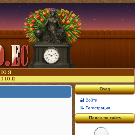
Ю
Я
Э
Ю
Я
Вход
🔐 Войти
📝 Регистрация
Поиск по сайту