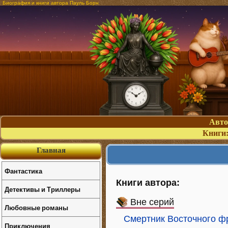
Биография и книги автора Пауль Борн
Авт
Книги
Главная
Фантастика
Книги автора:
Детективы и Триллеры
Вне серий
Любовные романы
Смертник Восточного фро
Приключения