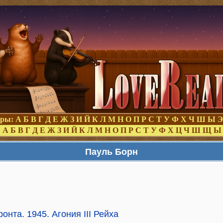
оры:
А
Б
В
Г
Д
Е
Ж
З
И
Й
К
Л
М
Н
О
П
Р
С
Т
У
Ф
Х
Ч
Ш
Ы
Э
:
А
Б
В
Г
Д
Е
Ж
З
И
Й
К
Л
М
Н
О
П
Р
С
Т
У
Ф
Х
Ц
Ч
Ш
Щ
Ы
Пауль Борн
нта. 1945. Агония III Рейха