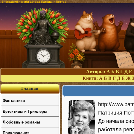
Биография и книги автора Патриция Поттер
Авторы:
А
Б
В
Г
Д
Е
Книги:
А
Б
В
Г
Д
Е
Ж
Главная
Фантастика
http://www.patr
Детективы и Триллеры
Патриция Потт
До начала св
Любовные романы
работала репо
Приключения