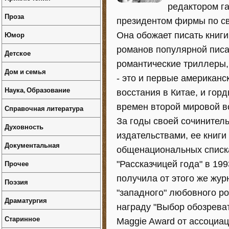
редактором га
Проза
президентом фирмы по св
Юмор
Она обожает писать книг
романов популярной писа
Детское
романтические триллеры, 
Дом и семья
- это и первые американс
Наука, Образование
восстания в Китае, и го
времен второй мировой во
Справочная литература
За годы своей сочинител
Духовность
издательствами, ее книги
Документальная
общенациональных списка
Прочее
"Рассказчицей года" в 199
получила от этого же жур
Поэзия
"западного" любовного ро
Драматургия
награду "Выбор обозреват
Старинное
Maggie Award от ассоциа