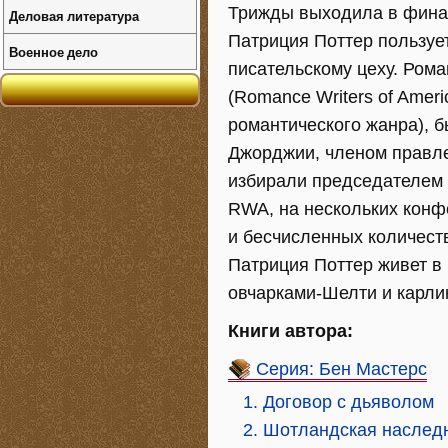
Трижды выходила в фина
Деловая литература
Патриция Поттер пользуе
Военное дело
писательскому цеху. Ром
(Romance Writers of Amer
романтического жанра), 
Джорджии, членом правле
избирали председателем
RWA, на нескольких конф
и бесчисленных количест
Патриция Поттер живет в
овчарками-Шелти и карли
Книги автора:
Серия: Бен Мастерс
1. Договор с дьяволом
2. Шотландская наслед