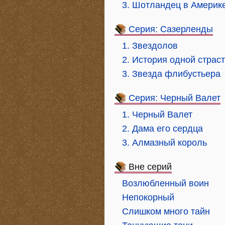
3. Шотландец в Америк
Серия: Сазерленды
1. Звездолов
2. История одной страс
3. Звезда флибустьера
Серия: Черный Валет
1. Черный Валет
2. Дама его сердца
3. Алмазный король
Вне серий
Возлюбленный воин
Непокорный
Слишком много тайн