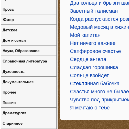
Два кольца и брызги ша
Проза
Заветный талисман
Когда распускаются роз
Юмор
Медовый месяц в хижи
Детское
Мой капитан
Дом и семья
Нет ничего важнее
Наука, Образование
Сапфировое счастье
Сердце ангела
Справочная литература
Сладкая горошинка
Духовность
Солнце взойдет
Документальная
Стеклянная бабочка
Счастья много не бывае
Прочее
Чувства под прикрытие
Поэзия
Я мечтаю о тебе
Драматургия
Старинное