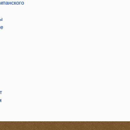
мпанского
ы
не
т
м