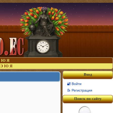
Ю
Я
Э
Ю
Я
Вход
🔐 Войти
📝 Регистрация
Поиск по сайту