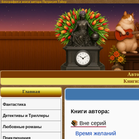
Биография и книги автора Патрисия Тэйер
Авт
Книги
Главная
Фантастика
Книги автора:
Детективы и Триллеры
Вне серий
Любовные романы
Время желаний
Приключения