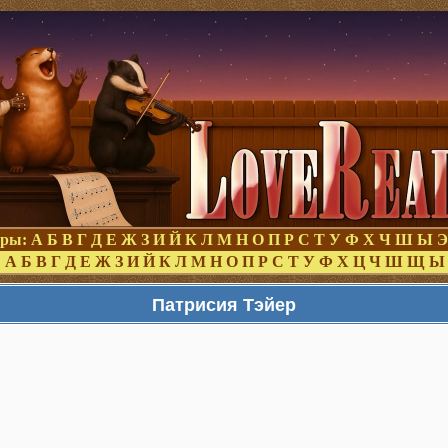
оры:
А
Б
В
Г
Д
Е
Ж
З
И
Й
К
Л
М
Н
О
П
Р
С
Т
У
Ф
Х
Ч
Ш
Ы
Э
:
А
Б
В
Г
Д
Е
Ж
З
И
Й
К
Л
М
Н
О
П
Р
С
Т
У
Ф
Х
Ц
Ч
Ш
Щ
Ы
Патрисия Тэйер