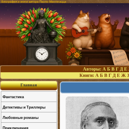
Биография и книги автора Паоло Мантегацца
Авторы:
А
Б
В
Г
Д
Е
Книги:
А
Б
В
Г
Д
Е
Ж
Главная
Фантастика
Детективы и Триллеры
Любовные романы
Приключения