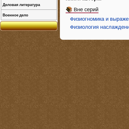
Деловая литература
Вне серий
Военное дело
Физиогномика и выраже
Физиология наслажден