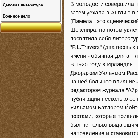
В молодости совершила п
Деловая литература
затем уехала в Англию в 
Военное дело
(Памела - это сценически
Шекспира, но потом увле
посвятила себя литерату
"P.L.Travers" (два первы
имени - обычная для англ
В 1925 году в Ирландии 
Джорджем Уильямом Рассел
на неё большое влияние - 
редактором журнала "Айри
публикации несколько её 
Уильямом Батлером Йейтсо
поэтами, которые привил
был не только выдающимс
направление и становит