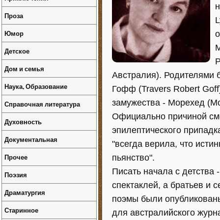
н
Проза
L
Юмор
о
М
Детское
Р
Дом и семья
Австралия). Родителями 
Наука, Образование
Гофф (Travers Robert Goff
замужества - Морехед (Mo
Справочная литература
Официально причиной сме
Духовность
эпилептического припадка" 
Документальная
"всегда верила, что ист
Прочее
пьянство".
Писать начала с детства 
Поэзия
спектаклей, а братьев и 
Драматургия
поэмы были опубликованы,
Старинное
для австралийского журнал