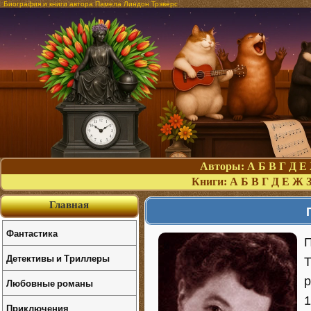
Биография и книги автора Памела Линдон Трэверс
Авторы:
А
Б
В
Г
Д
Е
Книги:
А
Б
В
Г
Д
Е
Ж
Главная
Фантастика
П
Детективы и Триллеры
T
р
Любовные романы
1
Приключения