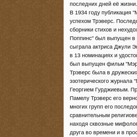
последних дней её жизни
В 1934 году публикация 
успехом Трэверс. Послед
сборники стихов и нехуд
Поппинс" был выпущен в 1
сыграла актриса Джули Э
в 13 номинациях и удосто
был выпущен фильм "Мэри
Трэверс была в дружеск
эзотерического журнала "
Георгием Гурджиевым. Пр
Памелу Трэверс его верно
многих групп его последо
сравнительным религиове
находя сквозные мифолог
друга во времени и в про