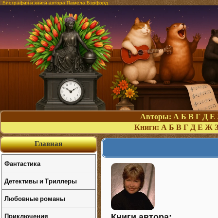
Биография и книги автора Памела Бэрфорд
Авторы:
А
Б
В
Г
Д
Е
Книги:
А
Б
В
Г
Д
Е
Ж
Главная
Фантастика
Детективы и Триллеры
Любовные романы
Приключения
Книги автора: