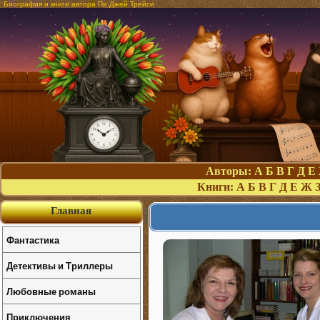
Биография и книги автора Пи Джей Трейси
Авторы:
А
Б
В
Г
Д
Е
Книги:
А
Б
В
Г
Д
Е
Ж
Главная
Фантастика
Детективы и Триллеры
Любовные романы
Приключения