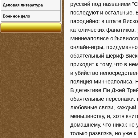
русский под названием "См
Деловая литература
последуют и остальные. В
Военное дело
пародийно: в штате Виск
католических фанатиков, 
Миннеаполисе объявился 
онлайн-игры, придуманн
обаятельный шериф Виско
приходит к тому, что в н
и убийство непосредствен
полиция Миннеаполиса. Но
В детективе Пи Джей Трей
обаятельные персонажи, 
любовные связи, каждый 
меньшинству, и, хотя книг
домашнему, что никак не
только развязка, но уже 