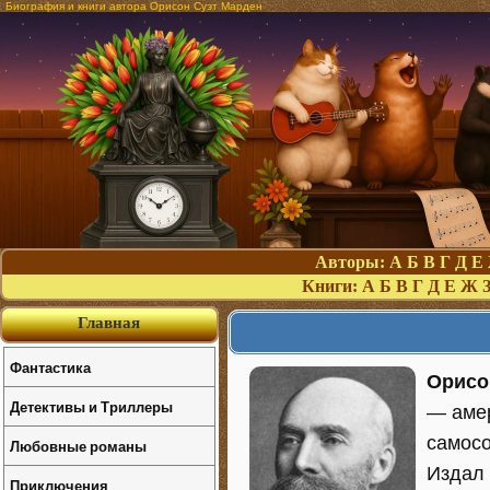
Биография и книги автора Орисон Суэт Марден
Авторы:
А
Б
В
Г
Д
Е
Книги:
А
Б
В
Г
Д
Е
Ж
Главная
Фантастика
Орисо
Детективы и Триллеры
— амер
самосо
Любовные романы
Издал 
Приключения