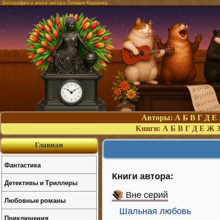
Биография и книги автора Оливия Кершнер
Авторы:
А
Б
В
Г
Д
Е
Книги:
А
Б
В
Г
Д
Е
Ж
Главная
Фантастика
Книги автора:
Детективы и Триллеры
Вне серий
Любовные романы
Шальная любовь
Приключения