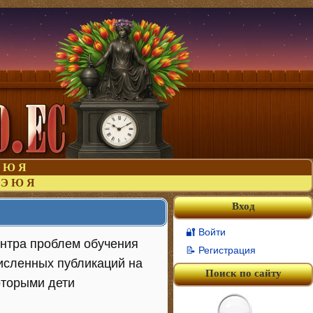
Ю
Я
Э
Ю
Я
Вход
🔐 Войти
Центра проблем обучения
📝 Регистрация
численных публикаций на
Поиск по сайту
которыми дети