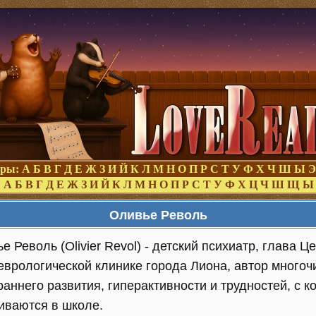
оры:
А
Б
В
Г
Д
Е
Ж
З
И
Й
К
Л
М
Н
О
П
Р
С
Т
У
Ф
Х
Ч
Ш
Ы
Э
:
А
Б
В
Г
Д
Е
Ж
З
И
Й
К
Л
М
Н
О
П
Р
С
Т
У
Ф
Х
Ц
Ч
Ш
Щ
Ы
Оливье Револь
е Револь (Olivier Revol) - детский психиатр, глава 
еврологической клинике города Лиона, автор много
раннего развития, гиперактивности и трудностей, с 
иваются в школе.