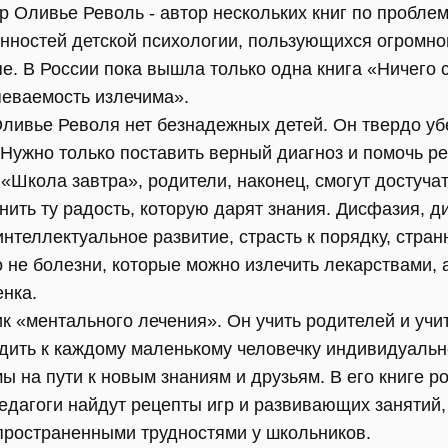
р Оливье Револь - автор нескольких книг по пробле
нностей детской психологии, пользующихся огромно
е. В России пока вышла только одна книга «Ничего 
еваемость излечима».
ливье Револя нет безнадежных детей. Он твердо уб
Нужно только поставить верный диагноз и помочь ре
«Школа завтра», родители, наконец, смогут достуча
нить ту радость, которую дарят знания. Дисфазия, д
интеллектуальное развитие, страсть к порядку, стран
о не болезни, которые можно излечить лекарствами,
енка.
к «ментального лечения». Он учить родителей и учи
одить к каждому маленькому человечку индивидуальн
 на пути к новым знаниям и друзьям. В его книге р
едагоги найдут рецепты игр и развивающих занятий,
пространенными трудностями у школьников.