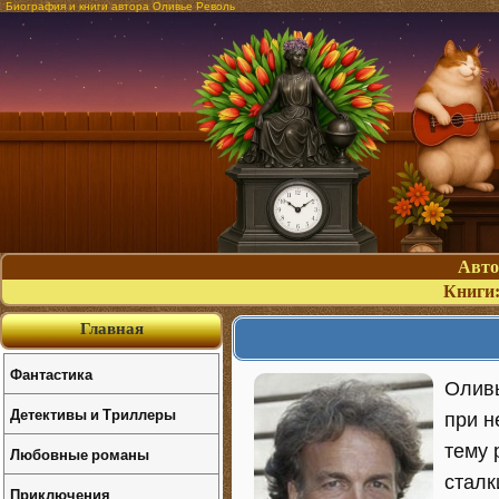
Биография и книги автора Оливье Револь
Авт
Книги
Главная
Фантастика
Оливь
Детективы и Триллеры
при н
тему 
Любовные романы
сталк
Приключения