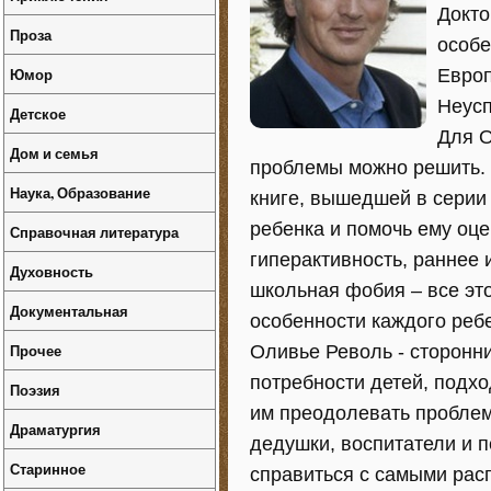
Докто
Проза
особе
Юмор
Европ
Неусп
Детское
Для О
Дом и семья
проблемы можно решить. 
Наука, Образование
книге, вышедшей в серии 
ребенка и помочь ему оце
Справочная литература
гиперактивность, раннее 
Духовность
школьная фобия – все эт
Документальная
особенности каждого реб
Прочее
Оливье Револь - сторонни
потребности детей, подх
Поэзия
им преодолевать проблемы
Драматургия
дедушки, воспитатели и п
Старинное
справиться с самыми рас