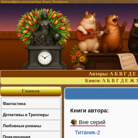
Биография и книги автора Ольга Тропинина
Авторы:
А
Б
В
Г
Д
Е
Книги:
А
Б
В
Г
Д
Е
Ж
Главная
Фантастика
Книги автора:
Детективы и Триллеры
Вне серий
Любовные романы
Титаник-2
Приключения