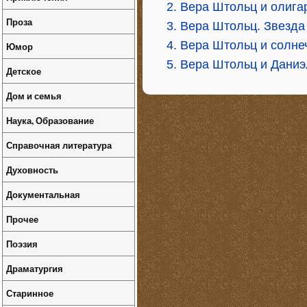
2. Вера Штольц и олига
Проза
3. Вера Штольц. Звезда
4. Вера Штольц и солне
Юмор
5. Вера Штольц и Дани
Детское
Дом и семья
Наука, Образование
Справочная литература
Духовность
Документальная
Прочее
Поэзия
Драматургия
Старинное