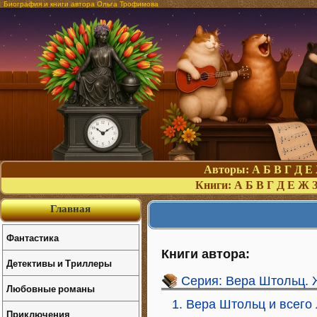
Биография и книги автора Ольга Трофимова
Авторы:
А
Б
В
Г
Д
Е
Книги:
А
Б
В
Г
Д
Е
Ж
Главная
Фантастика
Книги автора:
Детективы и Триллеры
Серия: Вера Штольц. 
Любовные романы
1. Вера Штольц и всего
Приключения