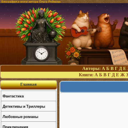
Биография и книги автора Ольга Реймова
Авторы:
А
Б
В
Г
Д
Е
Книги:
А
Б
В
Г
Д
Е
Ж
Главная
Фантастика
Детективы и Триллеры
Любовные романы
Приключения