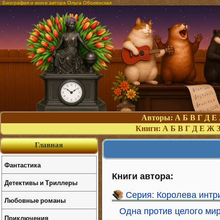
Биография и книги автора Ольга Оболенская
Авторы:
А
Б
В
Г
Д
Е
Книги:
А
Б
В
Г
Д
Е
Ж
Главная
Фантастика
Книги автора:
Детективы и Триллеры
Серия: Королева интр
Любовные романы
Одна против целого ми
Приключения