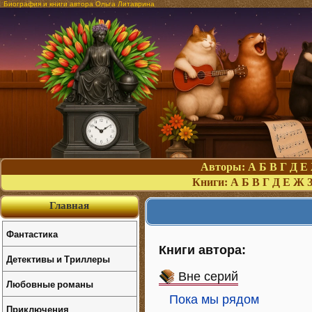
Биография и книги автора Ольга Литаврина
Авторы:
А
Б
В
Г
Д
Е
Книги:
А
Б
В
Г
Д
Е
Ж
Главная
Фантастика
Книги автора:
Детективы и Триллеры
Вне серий
Любовные романы
Пока мы рядом
Приключения