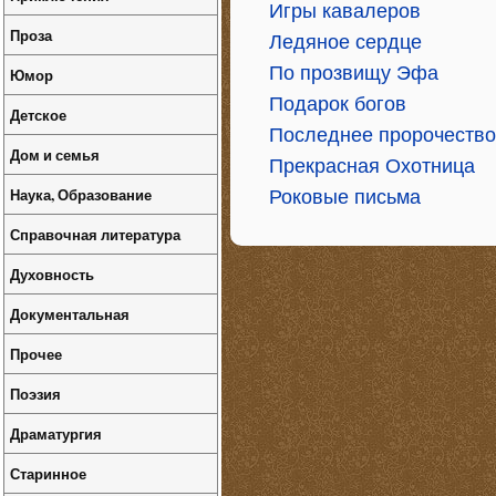
Игры кавалеров
Проза
Ледяное сердце
По прозвищу Эфа
Юмор
Подарок богов
Детское
Последнее пророчество
Дом и семья
Прекрасная Охотница
Наука, Образование
Роковые письма
Справочная литература
Духовность
Документальная
Прочее
Поэзия
Драматургия
Старинное