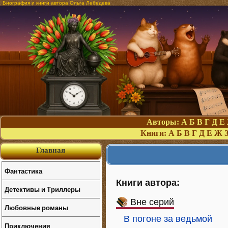
Биография и книги автора Ольга Лебедева
Авторы:
А
Б
В
Г
Д
Е
Книги:
А
Б
В
Г
Д
Е
Ж
Главная
Фантастика
Книги автора:
Детективы и Триллеры
Вне серий
Любовные романы
В погоне за ведьмой
Приключения