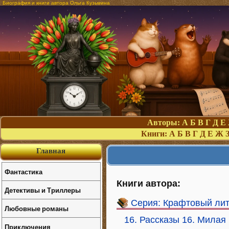
Биография и книги автора Ольга Кузьмина
Авторы:
А
Б
В
Г
Д
Е
Книги:
А
Б
В
Г
Д
Е
Ж
Главная
Фантастика
Книги автора:
Детективы и Триллеры
Серия: Крафтовый ли
Любовные романы
16. Рассказы 16. Милая
Приключения