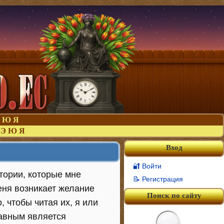
Ю
Я
Э
Ю
Я
Вход
🔐 Войти
стории, которые мне
📝 Регистрация
еня возникает желание
Поиск по сайту
, чтобы читая их, я или
лавным является