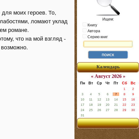
 для моих героев. То,
Ищем:
слабостями, ломают уклад
Книгу
оем романе.
Автора
Серию книг
ому, что на мой взгляд -
о возможно.
Календарь
« Август 2026 »
Пн
Вт
Ср
Чт
Пт
Сб
Вс
1
2
3
4
5
6
7
8
9
10
11
12
13
14
15
16
17
18
19
20
21
22
23
24
25
26
27
28
29
30
31