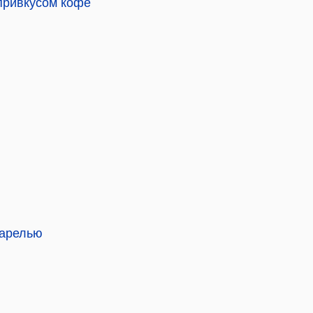
 привкусом кофе
варелью