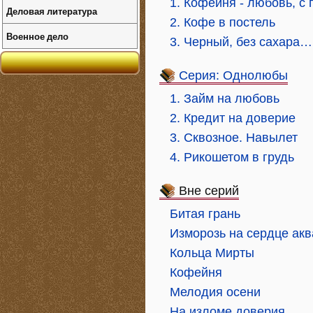
1. Кофейня - любовь, с
Деловая литература
2. Кофе в постель
Военное дело
3. Черный, без сахара…
Серия: Однолюбы
1. Займ на любовь
2. Кредит на доверие
3. Сквозное. Навылет
4. Рикошетом в грудь
Вне серий
Битая грань
Изморозь на сердце ак
Кольца Мирты
Кофейня
Мелодия осени
На изломе доверия