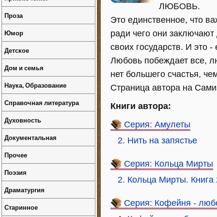
ЛЮБОВЬ.
Проза
Это единственное, что ва
Юмор
ради чего они заключают
своих государств. И это 
Детское
Любовь побеждает все, лю
Дом и семья
нет большего счастья, че
Наука, Образование
Страница автора на Самизд
Справочная литература
Книги автора:
Духовность
Серия: Амулеты
Документальная
2. Нить на запястье
Прочее
Серия: Кольца Мирты
Поэзия
2. Кольца Мирты. Книга 
Драматургия
Серия: Кофейня - люб
Старинное