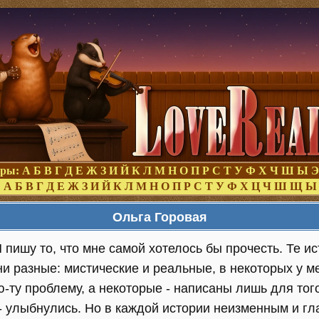
оры:
А
Б
В
Г
Д
Е
Ж
З
И
Й
К
Л
М
Н
О
П
Р
С
Т
У
Ф
Х
Ч
Ш
Ы
Э
:
А
Б
В
Г
Д
Е
Ж
З
И
Й
К
Л
М
Н
О
П
Р
С
Т
У
Ф
Х
Ц
Ч
Ш
Щ
Ы
Ольга Горовая
Я пишу то, что мне самой хотелось бы прочесть. Те и
и разные: мистические и реальные, в некоторых у м
ю-ту проблему, а некоторые - написаны лишь для того
 - улыбнулись. Но в каждой истории неизменным и г