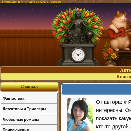
Биография и книги автора Ольга Горовая
Авт
Книги
Главная
Фантастика
От автора: # 
Детективы и Триллеры
интересны. Он
показать каку
Любовные романы
кто-то другой
Приключения