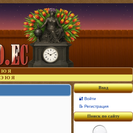
Ю
Я
Э
Ю
Я
Вход
🔐 Войти
📝 Регистрация
Поиск по сайту