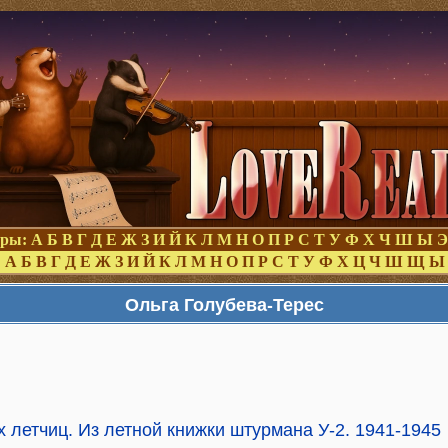
оры:
А
Б
В
Г
Д
Е
Ж
З
И
Й
К
Л
М
Н
О
П
Р
С
Т
У
Ф
Х
Ч
Ш
Ы
Э
:
А
Б
В
Г
Д
Е
Ж
З
И
Й
К
Л
М
Н
О
П
Р
С
Т
У
Ф
Х
Ц
Ч
Ш
Щ
Ы
Ольга Голубева-Терес
 летчиц. Из летной книжки штурмана У-2. 1941-1945