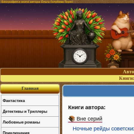
Биография и книги автора Ольга Голубева-Терес
Авт
Книги
Главная
Фантастика
Книги автора:
Детективы и Триллеры
Вне серий
Любовные романы
Ночные рейды советских
Приключения