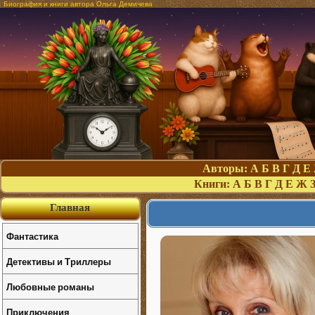
Биография и книги автора Ольга Демичева
Авторы:
А
Б
В
Г
Д
Е
Книги:
А
Б
В
Г
Д
Е
Ж
Главная
Фантастика
Детективы и Триллеры
Любовные романы
Приключения