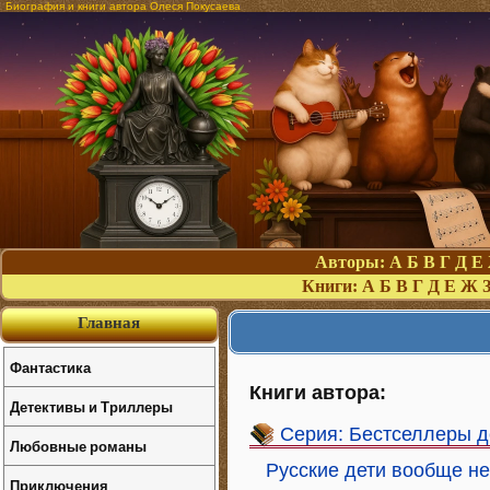
Биография и книги автора Олеся Покусаева
Авторы:
А
Б
В
Г
Д
Е
Книги:
А
Б
В
Г
Д
Е
Ж
Главная
Фантастика
Книги автора:
Детективы и Триллеры
Серия: Бестселлеры д
Любовные романы
Русские дети вообще н
Приключения