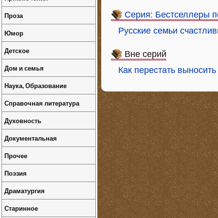
Серия: Бестселлеры п
Проза
Русские семьи счастлив
Юмор
Детское
Вне серий
Дом и семья
Как перестать выносит
Наука, Образование
Справочная литература
Духовность
Документальная
Прочее
Поэзия
Драматургия
Старинное