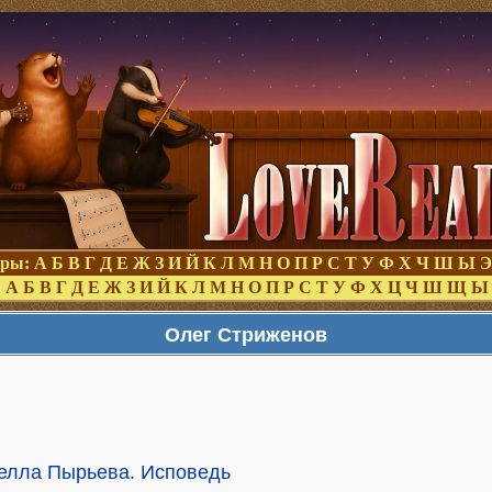
оры:
А
Б
В
Г
Д
Е
Ж
З
И
Й
К
Л
М
Н
О
П
Р
С
Т
У
Ф
Х
Ч
Ш
Ы
Э
:
А
Б
В
Г
Д
Е
Ж
З
И
Й
К
Л
М
Н
О
П
Р
С
Т
У
Ф
Х
Ц
Ч
Ш
Щ
Ы
Олег Стриженов
елла Пырьева. Исповедь