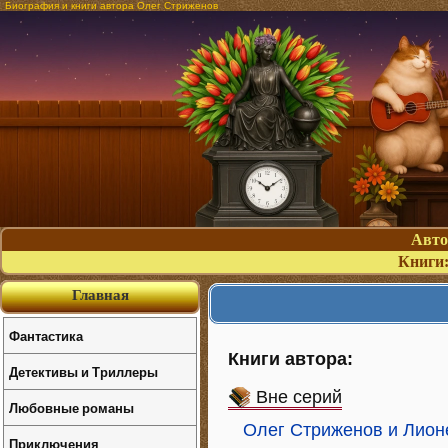
Биография и книги автора Олег Стриженов
Авт
Книги
Главная
Фантастика
Книги автора:
Детективы и Триллеры
Вне серий
Любовные романы
Олег Стриженов и Лион
Приключения