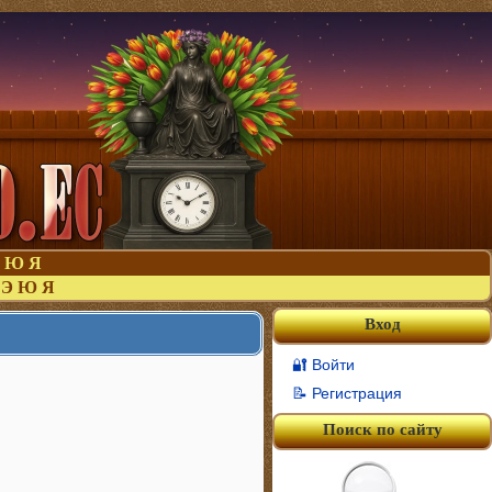
Ю
Я
Э
Ю
Я
Вход
🔐 Войти
📝 Регистрация
Поиск по сайту