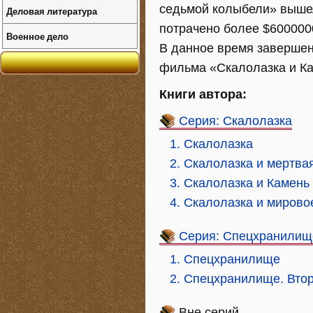
седьмой колыбели» вышел
Деловая литература
потрачено более $600000
Военное дело
В данное время завершен
фильма «Скалолазка и Ка
Книги автора:
Серия: Скалолазка
1. Скалолазка
2. Скалолазка и мертва
3. Скалолазка и Камень
4. Скалолазка и мирово
Серия: Спецхранилищ
1. Спецхранилище
2. Спецхранилище. Вто
Вне серий