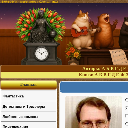
Биография и книги автора Олег Синицын
Авторы:
А
Б
В
Г
Д
Е
Книги:
А
Б
В
Г
Д
Е
Ж
Главная
Фантастика
О
Детективы и Триллеры
Я
П
Любовные романы
С
Приключения