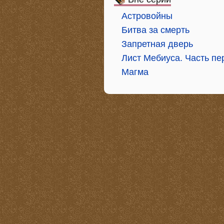
Астровойны
Битва за смерть
Запретная дверь
Лист Мебиуса. Часть пе
Магма