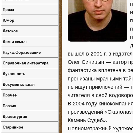
п
Проза
и
Юмор
п
п
Детское
п
Дом и семья
д
Наука, Образование
вышел в 2001 г. в издате
Олег Синицын — автор пр
Справочная литература
фантастика вплетена в ре
Духовность
пронизаны мрачными тайн
Документальная
не ищут приключений — п
Прочее
читателя в свой водоворо
В 2004 году кинокомпани
Поэзия
произведений «Скалолазк
Драматургия
Камень Судеб».
Старинное
Полнометражный художес