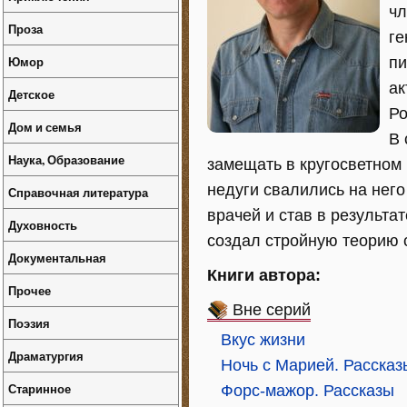
чл
Проза
ге
Юмор
пи
ак
Детское
Ро
Дом и семья
В 
Наука, Образование
замещать в кругосветном
недуги свалились на него
Справочная литература
врачей и став в результа
Духовность
создал стройную теорию 
Документальная
Книги автора:
Прочее
Вне серий
Поэзия
Вкус жизни
Драматургия
Ночь с Марией. Рассказ
Старинное
Форс-мажор. Рассказы