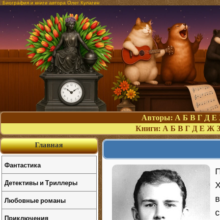
Биография и книги автора Олег Кулагин
Авторы:
А
Б
В
Г
Д
Е
Книги:
А
Б
В
Г
Д
Е
Ж
Главная
Фантастика
П
Детективы и Триллеры
Х
в
Любовные романы
с
Приключения