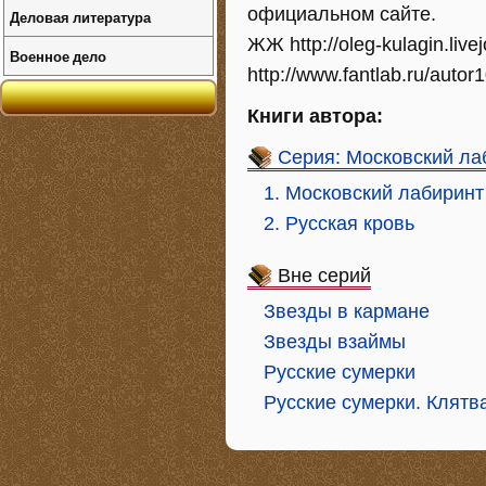
официальном сайте.
Деловая литература
ЖЖ http://oleg-kulagin.live
Военное дело
http://www.fantlab.ru/autor
Книги автора:
Серия: Московский ла
1. Московский лабиринт
2. Русская кровь
Вне серий
Звезды в кармане
Звезды взаймы
Русские сумерки
Русские сумерки. Клятв