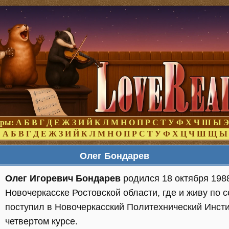
оры:
А
Б
В
Г
Д
Е
Ж
З
И
Й
К
Л
М
Н
О
П
Р
С
Т
У
Ф
Х
Ч
Ш
Ы
Э
:
А
Б
В
Г
Д
Е
Ж
З
И
Й
К
Л
М
Н
О
П
Р
С
Т
У
Ф
Х
Ц
Ч
Ш
Щ
Ы
Олег Бондарев
Олег Игоревич Бондарев
родился 18 октября 1988
Новочеркасске Ростовской области, где и живу по с
поступил в Новочеркасский Политехнический Инсти
четвертом курсе.