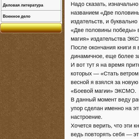
Надо сказать, изначально
Деловая литература
названием «Две половины
Военное дело
издательств, и буквально
«Две половины победы» в
магия» издательства ЭК
После окончания книги я 
динамичное, еще более з
И вот тут я на время при
которых — «Стать ветром
весной я взялся за новую
«Боевой магии» ЭКСМО.
В данный момент веду ра
упор сделан именно на э
настроение.
Хочется верить, что эти к
ведь повторять себя — это