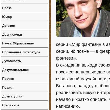
Проза
Юмор
Детское
Дом и семья
Наука, Образование
серии «Мир фэнтези» в а
серии, но позже — в фев
Справочная литература
фэнтези».
Духовность
В ожидании выхода своих 
Документальная
похожее на первые две ве
Прочее
счастливой случайности, я
Богачева, на одну любопы
Поэзия
реализовать некую интере
Драматургия
начало и кратко описать,
Старинное
написанию.