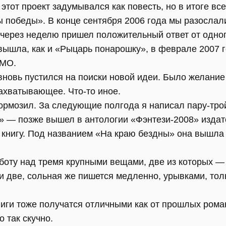
 этот проект задумывался как повесть, но в итоге в
 победы». В конце сентября 2006 года мы разослал
 через неделю пришел положительный ответ от одного
ышла, как и «Рыцарь понарошку», в феврале 2007 г
СМО.
вновь пустился на поиски новой идеи. Было желание
ахватывающее. Что-то иное.
тормозил. За следующие полгода я написал пару-трой
» — позже вышел в антологии «Фэнтези-2008» изда
 книгу. Под названием «На краю бездны» она вышла 
боту над тремя крупными вещами, две из которых —
ти две, сольная же пишется медленно, урывками, то
ниги тоже получатся отличными как от прошлых романо
 так скучно.