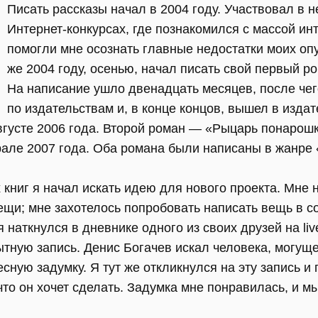
Писать рассказы начал в 2004 году. Участвовал в 
Интернет-конкурсах, где познакомился с массой и
помогли мне осознать главные недостатки моих опу
же 2004 году, осенью, начал писать свой первый р
На написание ушло двенадцать месяцев, после чег
по издательствам и, в конце концов, вышел в изда
вгусте 2006 года. Второй роман — «Рыцарь понарош
рале 2007 года. Оба романа были написаны в жанре
книг я начал искать идею для нового проекта. Мне н
щи; мне захотелось попробовать написать вещь в со
 наткнулся в дневнике одного из своих друзей на liv
тную запись. Денис Богачев искал человека, могущ
сную задумку. Я тут же откликнулся на эту запись и
 что он хочет сделать. Задумка мне понравилась, и м