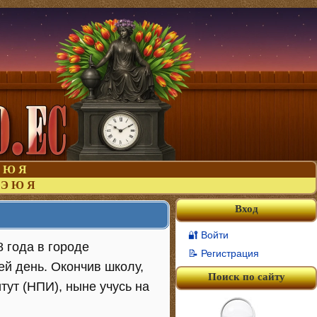
Ю
Я
Э
Ю
Я
Вход
🔐 Войти
 года в городе
📝 Регистрация
ей день. Окончив школу,
Поиск по сайту
тут (НПИ), ныне учусь на