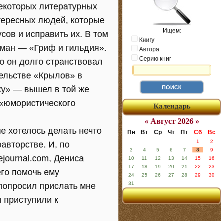
некоторых литературных
нтересных людей, которые
Ищем:
сов и исправить их. В том
Книгу
оман — «Гриф и гильдия».
Автора
Серию книг
о он долго странствовал
тельстве «Крылов» в
ку» — вышел в той же
 «юмористического
Календарь
« Август 2026 »
е хотелось делать нечто
Пн
Вт
Ср
Чт
Пт
Сб
Вс
1
2
авторстве. И, по
3
4
5
6
7
8
9
ejournal.com, Дениса
10
11
12
13
14
15
16
17
18
19
20
21
22
23
его помочь ему
24
25
26
27
28
29
30
31
 попросил прислать мне
ы приступили к