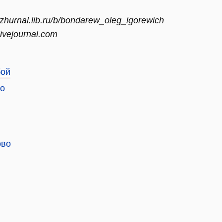
//zhurnal.lib.ru/b/bondarew_oleg_igorewich
.livejournal.com
бой
но
ово