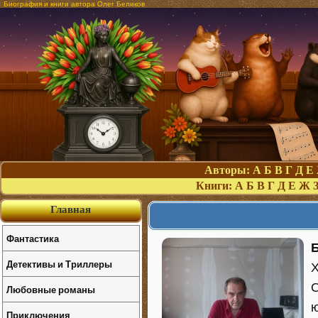
Биография и книги автора Олег Беликов
Авторы:
А
Б
В
Г
Д
Е
Книги:
А
Б
В
Г
Д
Е
Ж
Главная
Фантастика
Детективы и Триллеры
Х
О
Любовные романы
ю
Приключения