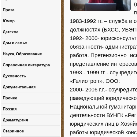
(
Проза
п
Юмор
1983-1992 гг. – служба в
должностях (БХСС, УБЭП
Детское
1992- 2000- юрисконсуль
Дом и семья
обязанности- администра
Наука, Образование
работа. Претензионно- ис
представление интересов
Справочная литература
1993 - 1999 гг - соучред
Духовность
«Гелиотроп», ООО;
Документальная
2000- 2006 г.г.- соучред
Прочее
(заведующий юридической
Национальной гуманитарн
Поэзия
деятельности ВУНГК «Рег
Драматургия
юридических лиц в Хозяй
Старинное
работы юридической конс