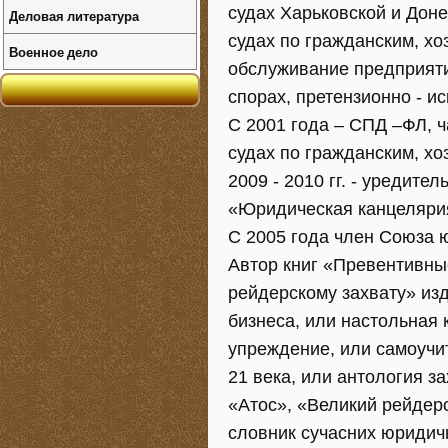
судах Харьковской и Доне
Деловая литература
судах по гражданским, х
Военное дело
обслуживание предприяти
спорах, претензионно - и
С 2001 года – СПД –ФЛ, ч
судах по гражданским, х
2009 - 2010 гг. - уредите
«Юридическая канцеляри
С 2005 года член Союза 
Автор книг «Превентивны
рейдерскому захвату» из
бизнеса, или настольная 
упреждение, или самоучи
21 века, или антология 
«Атос», «Великий рейдер
словник сучасних юридичн