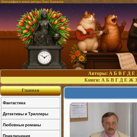
Биография и книги автора Олег Бажанов
Авторы:
А
Б
В
Г
Д
Е
Книги:
А
Б
В
Г
Д
Е
Ж
Главная
Фантастика
Детективы и Триллеры
Любовные романы
Приключения