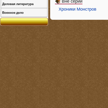
Вне серий
Деловая литература
Хроники Монстров
Военное дело