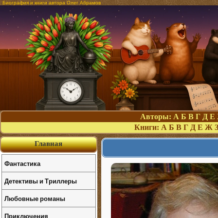
Биография и книги автора Олег Абрамов
Авторы:
А
Б
В
Г
Д
Е
Книги:
А
Б
В
Г
Д
Е
Ж
Главная
Фантастика
Детективы и Триллеры
Любовные романы
Приключения